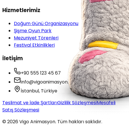
Hizmetlerimiz
Doğum Günü Organizasyonu
Şişme Oyun Park
Mezuniyet Törenleri
Festival Etkinlikleri
İletişim
+90 555 123 45 67
info@vigoanimasyon.com
İstanbul, Türkiye
Teslimat ve İade Şartları
Gizlilik Sözleşmesi
Mesafeli
Satış Sözleşmesi
©
2026
Vigo Animasyon. Tüm hakları saklıdır.